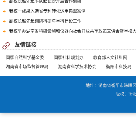
副校长赵先超率队赴长沙开展合作调研
我校一成果入选省专利转化运用典型案例
副校长赵先超调研科研与学科建设工作
我校举办湖南省科研设施和仪器向社会开放共享政策宣讲会暨学校大型
转发：“新大众文艺与湖南文艺实践”座谈会暨中国文联重点课题研究报.
友情链接
国家自然科学基金委
国家社科规划办
教育部人文社科网
湖南省市场监督管理局
湖南省科学技术协会
衡阳市科技局
地址：湖南省衡阳市珠晖区衡花路1
版权：衡阳师