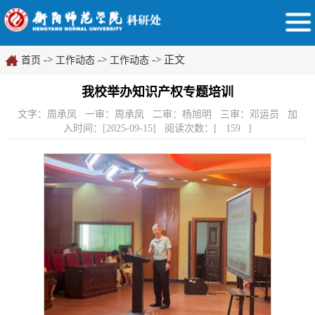
->
->
-> 正文
首页
工作动态
工作动态
我校举办知识产权专题培训
文字：周承凤 一审：周承凤 二审：杨旭明 三审：邓运员 加
入时间：[2025-09-15] 阅读次数：[
159
]