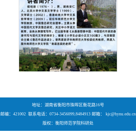
地址：湖南省衡阳市珠晖区衡花路16号
邮编：421002 联系电话：0734-3456099,8484913 邮箱： kjc@hynu.edu.cn
版权：衡阳师范学院科研处