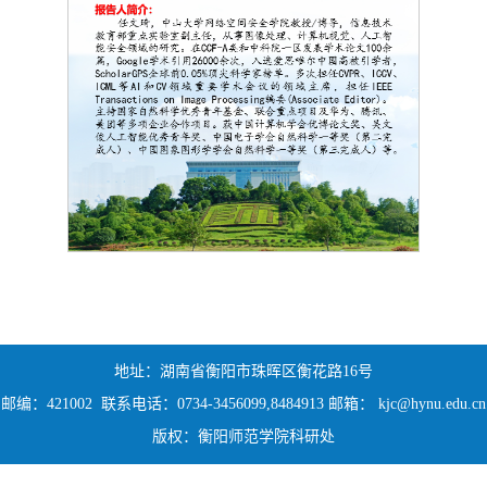
地址：湖南省衡阳市珠晖区衡花路16号
邮编：421002 联系电话：0734-3456099,8484913 邮箱： kjc@hynu.edu.cn
版权：衡阳师范学院科研处