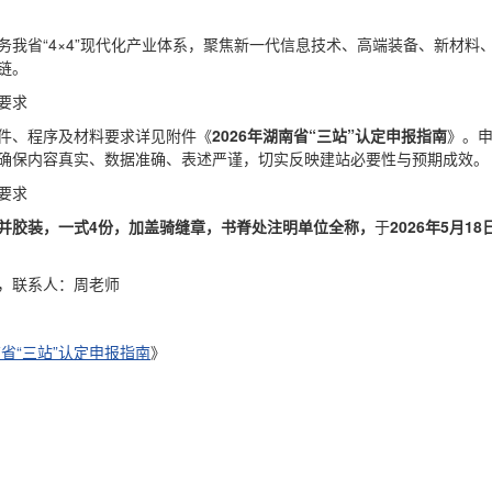
务我省“4×4”现代化产业体系，聚焦新一代信息技术、高端装备、新材
链。
要求
件、程序及材料要求详见附件《
2026年湖南省“三站”认定申报指南
》。
确保内容真实、数据准确、表述严谨，切实反映建站必要性与预期成效。
要求
并胶装，一式4份，加盖骑缝章，书脊处注明单位全称，
于
2026年5月18
13，联系人：周老师
南省“三站”认定申报指南
》